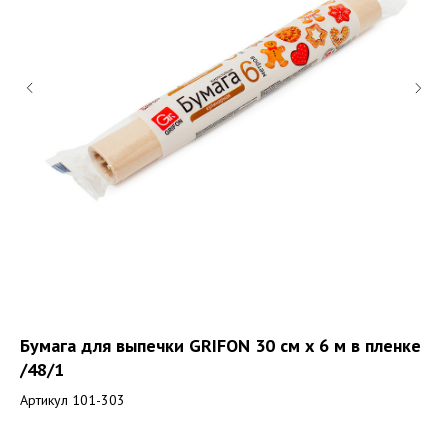
5
Бумага для выпечки GRIFON 30 см x 6 м в пленке
Фо
/48/1
х 
Артикул 101-303
Ар