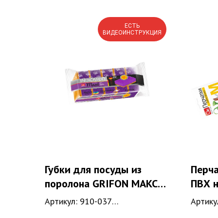
ЕСТЬ
ВИДЕОИНСТРУКЦИЯ
Губки для посуды из
Перча
поролона GRIFON МАКСИ
ПВХ н
с индикатором, 5 шт. в
белые
Артикул: 910-037
Артику
упаковке, размер