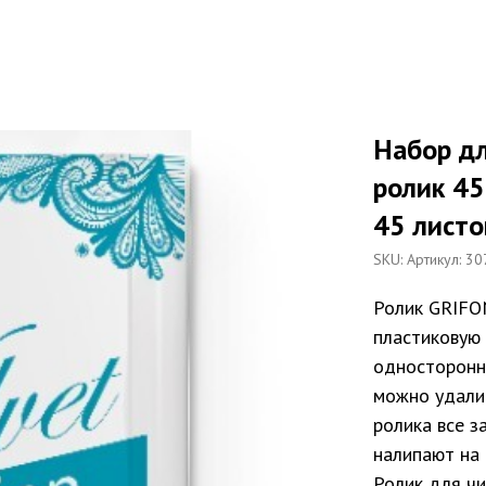
Набор д
ролик 45
45 листо
SKU:
Артикул: 30
Ролик GRIFO
пластиковую
односторонн
можно удали
ролика все з
налипают на 
Ролик для ч