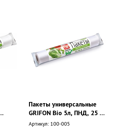
Пакеты универсальные
GRIFON Bio 5л, ПНД, 25 х
40см, 8мкм, 120 штук в
Артикул: 100-005
рулоне