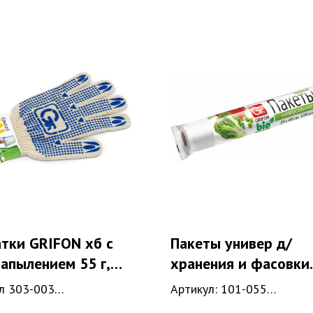
тки GRIFON хб с
Пакеты универ д/
апылением 55 г,
хранения и фасовки
, размер М
Grifon 1л (17*28см,
л 303-003
Артикул: 101-055
7мкм),120шт.в рул