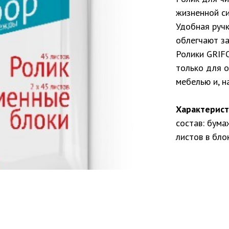
жизненной си
Удобная руч
облегчают за
Ролики GRIFO
только для о
мебелью и, н
Характерист
состав: бума
листов в бло